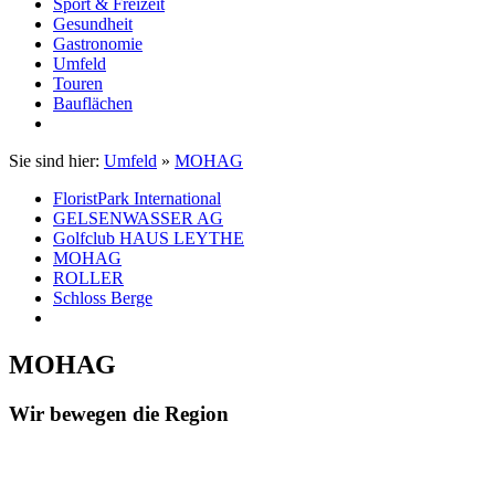
Sport & Freizeit
Gesundheit
Gastronomie
Umfeld
Touren
Bauflächen
Sie sind hier:
Umfeld
»
MOHAG
FloristPark International
GELSENWASSER AG
Golfclub HAUS LEYTHE
MOHAG
ROLLER
Schloss Berge
MOHAG
Wir bewegen die Region