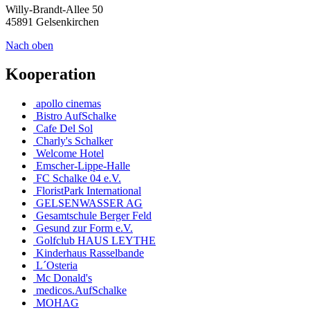
Willy-Brandt-Allee 50
45891 Gelsenkirchen
Nach oben
Kooperation
apollo cinemas
Bistro AufSchalke
Cafe Del Sol
Charly's Schalker
Welcome Hotel
Emscher-Lippe-Halle
FC Schalke 04 e.V.
FloristPark International
GELSENWASSER AG
Gesamtschule Berger Feld
Gesund zur Form e.V.
Golfclub HAUS LEYTHE
Kinderhaus Rasselbande
L´Osteria
Mc Donald's
medicos.AufSchalke
MOHAG