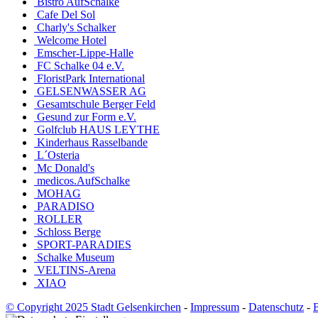
Bistro AufSchalke
Cafe Del Sol
Charly's Schalker
Welcome Hotel
Emscher-Lippe-Halle
FC Schalke 04 e.V.
FloristPark International
GELSENWASSER AG
Gesamtschule Berger Feld
Gesund zur Form e.V.
Golfclub HAUS LEYTHE
Kinderhaus Rasselbande
L´Osteria
Mc Donald's
medicos.AufSchalke
MOHAG
PARADISO
ROLLER
Schloss Berge
SPORT-PARADIES
Schalke Museum
VELTINS-Arena
XIAO
© Copyright 2025 Stadt Gelsenkirchen
-
Impressum
-
Datenschutz
-
B