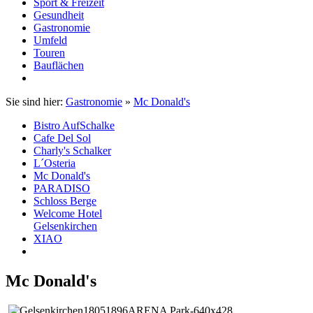
Sport & Freizeit
Gesundheit
Gastronomie
Umfeld
Touren
Bauflächen
Sie sind hier:
Gastronomie
»
Mc Donald's
Bistro AufSchalke
Cafe Del Sol
Charly's Schalker
L´Osteria
Mc Donald's
PARADISO
Schloss Berge
Welcome Hotel
Gelsenkirchen
XIAO
Mc Donald's