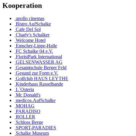
Kooperation
apollo cinemas
Bistro AufSchalke
Cafe Del Sol
Charly's Schalker
Welcome Hotel
Emscher-Lippe-Halle
FC Schalke 04 e.V.
FloristPark International
GELSENWASSER AG
Gesamtschule Berger Feld
Gesund zur Form e.V.
Golfclub HAUS LEYTHE
Kinderhaus Rasselbande
L´Osteria
Mc Donald's
medicos.AufSchalke
MOHAG
PARADISO
ROLLER
Schloss Berge
SPORT-PARADIES
Schalke Museum