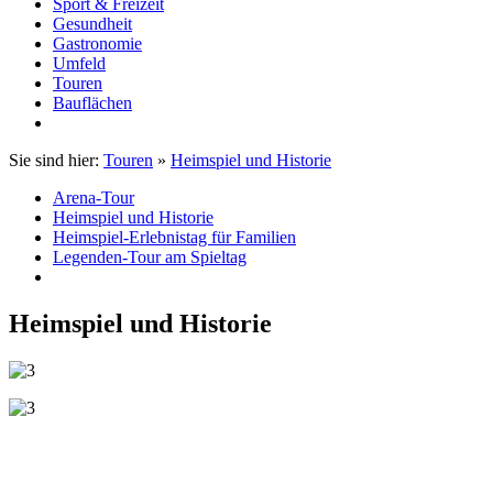
Sport & Freizeit
Gesundheit
Gastronomie
Umfeld
Touren
Bauflächen
Sie sind hier:
Touren
»
Heimspiel und Historie
Arena-Tour
Heimspiel und Historie
Heimspiel-Erlebnistag für Familien
Legenden-Tour am Spieltag
Heimspiel und Historie